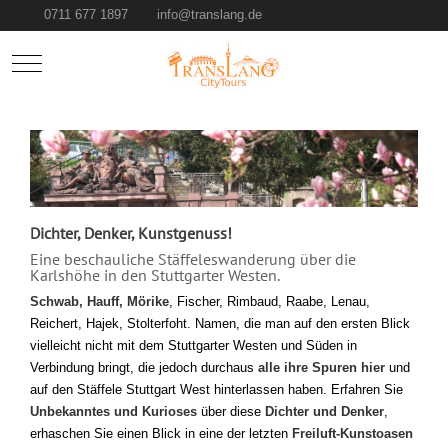
0711 677 1897
info@translang.de
Mobile Menu Toggle
Dichter, Denker, Kunstgenuss!
Eine beschauliche Stäffeleswanderung über die
Karlshöhe in den Stuttgarter Westen.
Schwab, Hauff, Mörike
, Fischer, Rimbaud, Raabe, Lenau,
Reichert, Hajek, Stolterfoht. Namen, die man auf den ersten Blick
vielleicht nicht mit dem Stuttgarter Westen und Süden in
Verbindung bringt, die jedoch durchaus
alle ihre Spuren hier
und
auf den Stäffele Stuttgart West hinterlassen haben. Erfahren Sie
Unbekanntes und Kurioses
über diese
Dichter und Denker
,
erhaschen Sie einen Blick in eine der letzten
Freiluft-Kunstoasen