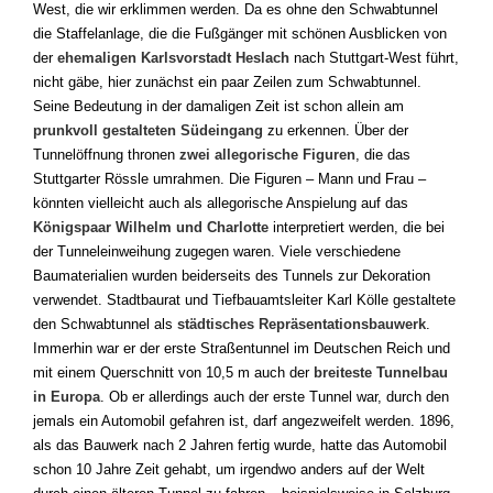
West, die wir erklimmen werden. Da es ohne den Schwabtunnel
die Staffelanlage, die die Fußgänger mit schönen Ausblicken von
der
ehemaligen Karlsvorstadt Heslach
nach Stuttgart-West führt,
nicht gäbe, hier zunächst ein paar Zeilen zum Schwabtunnel.
Seine Bedeutung in der damaligen Zeit ist schon allein am
prunkvoll gestalteten Südeingang
zu erkennen. Über der
Tunnelöffnung thronen
zwei allegorische Figuren
, die das
Stuttgarter Rössle umrahmen. Die Figuren – Mann und Frau –
könnten vielleicht auch als allegorische Anspielung auf das
Königspaar Wilhelm und Charlotte
interpretiert werden, die bei
der Tunneleinweihung zugegen waren. Viele verschiedene
Baumaterialien wurden beiderseits des Tunnels zur Dekoration
verwendet. Stadtbaurat und Tiefbauamtsleiter Karl Kölle gestaltete
den Schwabtunnel als
städtisches Repräsentationsbauwerk
.
Immerhin war er der erste Straßentunnel im Deutschen Reich und
mit einem Querschnitt von 10,5 m auch der
breiteste Tunnelbau
in Europa
. Ob er allerdings auch der erste Tunnel war, durch den
jemals ein Automobil gefahren ist, darf angezweifelt werden. 1896,
als das Bauwerk nach 2 Jahren fertig wurde, hatte das Automobil
schon 10 Jahre Zeit gehabt, um irgendwo anders auf der Welt