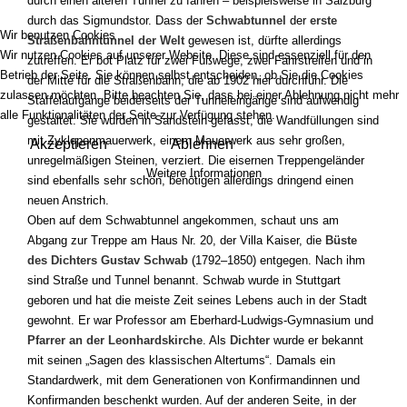
durch einen älteren Tunnel zu fahren – beispielsweise in Salzburg
durch das Sigmundstor. Dass der
Schwabtunnel
der
erste
Wir benutzen Cookies
Straßenbahntunnel der Welt
gewesen ist, dürfte allerdings
Wir nutzen Cookies auf unserer Website. Diese sind essenziell für den
zutreffen. Er bot Platz für zwei Fußwege, zwei Fahrstreifen und in
Betrieb der Seite. Sie können selbst entscheiden, ob Sie die Cookies
der Mitte für die Straßenbahn, die ab 1902 hier durchfuhr. Die
zulassen möchten. Bitte beachten Sie, dass bei einer Ablehnung nicht mehr
Staffelaufgänge beiderseits der Tunneleingänge sind aufwendig
alle Funktionalitäten der Seite zur Verfügung stehen.
gestaltet. Sie wurden in Sandstein gefasst, die Wandfüllungen sind
mit Zyklopenmauerwerk, einem Mauerwerk aus sehr großen,
Akzeptieren
Ablehnen
unregelmäßigen Steinen, verziert. Die eisernen Treppengeländer
Weitere Informationen
sind ebenfalls sehr schön, benötigen allerdings dringend einen
neuen Anstrich.
Oben auf dem Schwabtunnel angekommen, schaut uns am
Abgang zur Treppe am Haus Nr. 20, der Villa Kaiser, die
Büste
des Dichters Gustav Schwab
(1792–1850) entgegen. Nach ihm
sind Straße und Tunnel benannt. Schwab wurde in Stuttgart
geboren und hat die meiste Zeit seines Lebens auch in der Stadt
gewohnt. Er war Professor am Eberhard-Ludwigs-Gymnasium und
Pfarrer an der Leonhardskirche
. Als
Dichter
wurde er bekannt
mit seinen „Sagen des klassischen Altertums“. Damals ein
Standardwerk, mit dem Generationen von Konfirmandinnen und
Konfirmanden beschenkt wurden. Auf der anderen Seite, in der