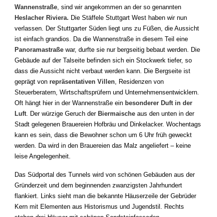
Wannenstraße
, sind wir angekommen an der so genannten
Heslacher Riviera.
Die Stäffele Stuttgart West haben wir nun
verlassen. Der Stuttgarter Süden liegt uns zu Füßen, die Aussicht
ist einfach grandios. Da die Wannenstraße in diesem Teil eine
Panoramastraße
war, durfte sie nur bergseitig bebaut werden. Die
Gebäude auf der Talseite befinden sich ein Stockwerk tiefer, so
dass die Aussicht nicht verbaut werden kann. Die Bergseite ist
geprägt von
repräsentativen Villen
, Residenzen von
Steuerberatern, Wirtschaftsprüfern und Unternehmensentwicklern.
Oft hängt hier in der Wannenstraße ein
besonderer Duft in der
Luft
. Der würzige Geruch der
Biermaische
aus den unten in der
Stadt gelegenen Brauereien Hofbräu und Dinkelacker. Wochentags
kann es sein, dass die Bewohner schon um 6 Uhr früh geweckt
werden. Da wird in den Brauereien das Malz angeliefert – keine
leise Angelegenheit.
Das Südportal des Tunnels wird von schönen Gebäuden aus der
Gründerzeit und dem beginnenden zwanzigsten Jahrhundert
flankiert. Links sieht man die bekannte Häuserzeile der Gebrüder
Kern mit Elementen aus Historismus und Jugendstil. Rechts