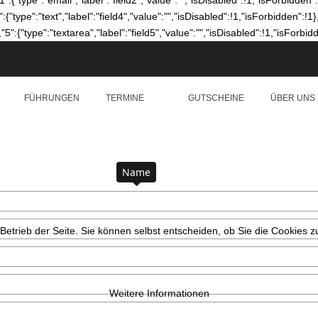
"1":{"type":"email","label":"field2","value":"","isDisabled":!1,"isForbidden":
":{"type":"text","label":"field4","value":"","isDisabled":!1,"isForbidden":!1}
,"5":{"type":"textarea","label":"field5","value":"","isDisabled":!1,"isForbidd
FÜHRUNGEN
TERMINE
GUTSCHEINE
ÜBER UNS
Name
 Betrieb der Seite. Sie können selbst entscheiden, ob Sie die Cookies 
Weitere Informationen