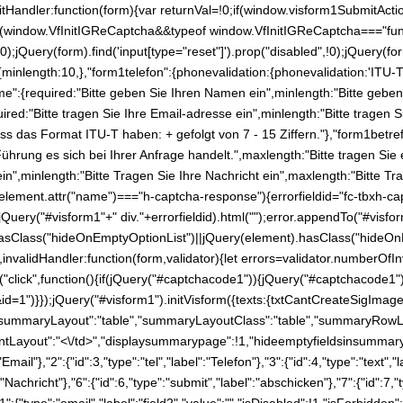
itHandler:function(form){var returnVal=!0;if(window.visform1SubmitAc
} if(window.VfInitIGReCaptcha&&typeof window.VfInitIGReCaptcha==="fun
0);jQuery(form).find('input[type="reset"]').prop("disabled",!0);jQuery(for
{minlength:10,},"form1telefon":{phonevalidation:{phonevalidation:'ITU-T'
me":{required:"Bitte geben Sie Ihren Namen ein",minlength:"Bitte geb
uired:"Bitte tragen Sie Ihre Email-adresse ein",minlength:"Bitte tragen 
s das Format ITU-T haben: + gefolgt von 7 - 15 Ziffern."},"form1betref
Führung es sich bei Ihrer Anfrage handelt.",maxlength:"Bitte tragen Sie
ein",minlength:"Bitte Tragen Sie Ihre Nachricht ein",maxlength:"Bitte Tr
id&&element.attr("name")==="h-captcha-response"){errorfieldid="fc-tbxh-c
Query("#visform1"+" div."+errorfieldid).html("");error.appendTo("#visfo
t).hasClass("hideOnEmptyOptionList")||jQuery(element).hasClass("hideOn
nvalidHandler:function(form,validator){let errors=validator.numberOfInva
n("click",function(){if(jQuery("#captchacode1")){jQuery("#captchacode1")
)}});jQuery("#visform1").initVisform({texts:{txtCantCreateSigImage:"P
ds":8,"summaryLayout":"table","summaryLayoutClass":"table","summaryR
out":"<\/td>","displaysummarypage":!1,"hideemptyfieldsinsummary":!1
:"Email"},"2":{"id":3,"type":"tel","label":"Telefon"},"3":{"id":4,"type":"text
l":"Nachricht"},"6":{"id":6,"type":"submit","label":"abschicken"},"7":{"id":7,