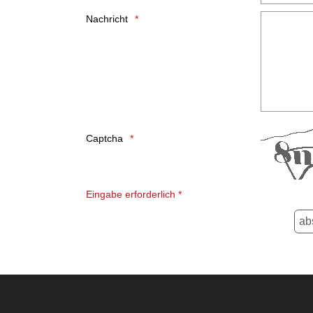
Nachricht
Honeypot, bitte lassen Sie dieses Feld leer
Captcha
Eingabe erforderlich *