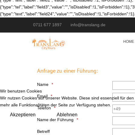
{"type":"text","label":"field1","value":"","isDisabled":!1,"isForbidden":!1},
{"type":"tel","label":"field3","value":"","isDisabled":!1,"isForbidden":!1},"3
{"type":"text","label":"field24","value":"","isDisabled":!1,"isForbidden":!1}
0711 677 1897
info@translang.de
HOME
Anfrage zu einer Führung:
Name
Wir benutzen Cookies
Email
Wir nutzen Cookies auf unserer Website. Diese sind essenziell für den
mehr alle Funktionalitäten der Seite zur Verfügung stehen.
Telefon
Akzeptieren
Ablehnen
Name der Führung
Betreff