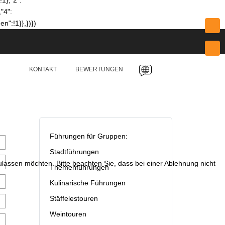
!1},"2":
,"4":
en":!1}},})})
KONTAKT
BEWERTUNGEN
Führungen für Gruppen:
Stadtführungen
zulassen möchten. Bitte beachten Sie, dass bei einer Ablehnung nicht
Themenführungen
Kulinarische Führungen
Stäffelestouren
Weintouren