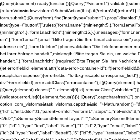
jQuery(document).ready(function(){jQuery("#visform1").validate({subm
{returnVal=window.visform1SubmitAction(this)} if(!returnVal){return!1
form.submit();jQuery(form).find('input[type="submit"]').prop("disabled",!
input[type=\"button\"]",rules:{"form1name":{minlength:5,},"form1email":
{minlength:4,},"form1nachricht":{minlength:15,},},messages:{"form1na
ein",},"form1email":{email:"Bitte tragen Sie Ihre Email-adresse ein",req
adresse ein",},"form1telefon":{phonevalidation:"Die Telefonnummer mus
bei Ihrer Anfrage handelt.",minlength:"Bitte tragen Sie ein, um welche 
handelt.",},"form1nachricht":{required:"Bitte Tragen Sie Ihre Nachricht 
{let errorfieldid=element.attr("data-error-container-id");if(!errorfield
recaptcha-response"){errorfieldid="fc-tbxg-recaptcha-response_field"} j
div."+errorfieldid);error.addClass("errorcontainer");if(jQuery(elemen
{jQuery(element).closest("."+element[0].id).removeClass("vishidden")}},i
{validator.errorList[0].element.focus()}}});jQuery(".captcharefresh1").o
option=com_visforms&task=visforms.captcha&sid="+Math.random()+"&id=1"
{"fid":1,"initEditor":!1,"parentFormId":"visform1","steps":1,"nbFiel
<\/td>","oSummarySecondElementLayout":"","cSummarySecondElementLay
{"0":{"id":1,"type":"text","label":"Name"},"1":{"id":2,"type":"email","label"
{"id":24,"type":"text","label":"Betreff"},"5":{"id":5,"type":"textarea","labe