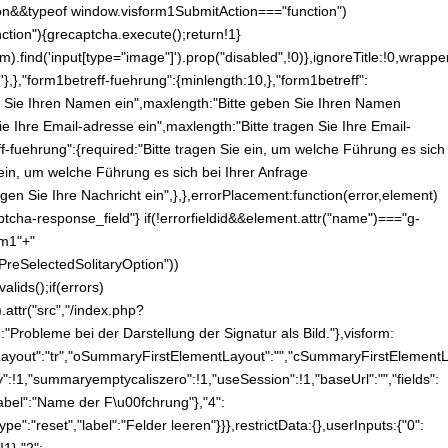
tion&&typeof window.visform1SubmitAction==="function")
ction"){grecaptcha.execute();return!1}
m).find('input[type="image"]').prop("disabled",!0)},ignoreTitle:!0,wrapper
},},"form1betreff-fuehrung":{minlength:10,},"form1betreff":
en Sie Ihren Namen ein",maxlength:"Bitte geben Sie Ihren Namen
Sie Ihre Email-adresse ein",maxlength:"Bitte tragen Sie Ihre Email-
f-fuehrung":{required:"Bitte tragen Sie ein, um welche Führung es sich
 ein, um welche Führung es sich bei Ihrer Anfrage
agen Sie Ihre Nachricht ein",},},errorPlacement:function(error,element)
aptcha-response_field"} if(!errorfieldid&&element.attr("name")==="g-
rm1"+"
PreSelectedSolitaryOption"))
lids();if(errors)
.attr("src","/index.php?
robleme bei der Darstellung der Signatur als Bild."},visform:
owLayout":"tr","oSummaryFirstElementLayout":"","cSummaryFirstElementL
,"summaryemptycaliszero":!1,"useSession":!1,"baseUrl":"","fields":
","label":"Name der F\u00fchrung"},"4":
"type":"reset","label":"Felder leeren"}}},restrictData:{},userInputs:{"0":