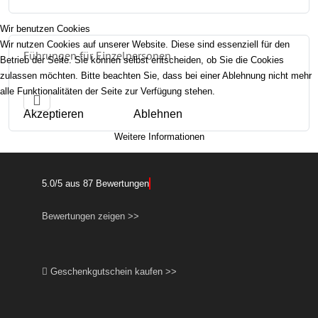
Wir benutzen Cookies
Wir nutzen Cookies auf unserer Website. Diese sind essenziell für den
Führungen für Einzelpersonen
Betrieb der Seite. Sie können selbst entscheiden, ob Sie die Cookies
zulassen möchten. Bitte beachten Sie, dass bei einer Ablehnung nicht mehr
alle Funktionalitäten der Seite zur Verfügung stehen.
Akzeptieren
Ablehnen
Weitere Informationen
5.0
/
5
aus
87
Bewertungen
Bewertungen zeigen >>
Geschenkgutschein kaufen >>