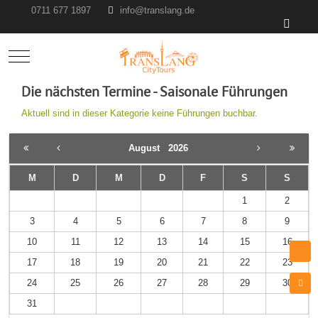
0711 677 1897
info@translang.de
Mobile Menu Toggle
Die nächsten Termine - Saisonale Führungen
Aktuell sind in dieser Kategorie keine Führungen buchbar.
August
2026
M
D
M
D
F
S
S
1
2
3
4
5
6
7
8
9
10
11
12
13
14
15
16
17
18
19
20
21
22
23
24
25
26
27
28
29
30
31