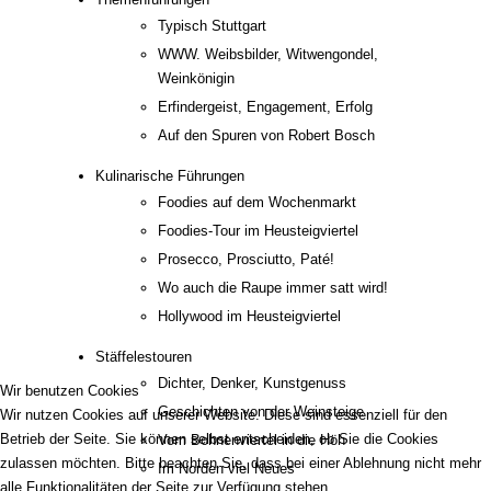
Typisch Stuttgart
WWW. Weibsbilder, Witwengondel,
Weinkönigin
Erfindergeist, Engagement, Erfolg
Auf den Spuren von Robert Bosch
Kulinarische Führungen
Foodies auf dem Wochenmarkt
Foodies-Tour im Heusteigviertel
Prosecco, Prosciutto, Paté!
Wo auch die Raupe immer satt wird!
Hollywood im Heusteigviertel
Stäffelestouren
Dichter, Denker, Kunstgenuss
Wir benutzen Cookies
Geschichten von der Weinsteige
Wir nutzen Cookies auf unserer Website. Diese sind essenziell für den
Betrieb der Seite. Sie können selbst entscheiden, ob Sie die Cookies
Vom Bohnenviertel in die Höh
zulassen möchten. Bitte beachten Sie, dass bei einer Ablehnung nicht mehr
Im Norden viel Neues
alle Funktionalitäten der Seite zur Verfügung stehen.